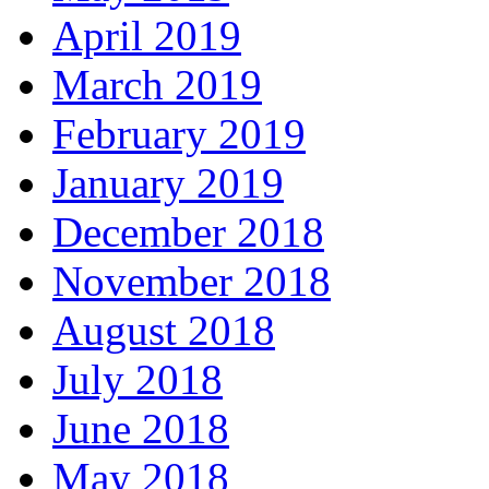
April 2019
March 2019
February 2019
January 2019
December 2018
November 2018
August 2018
July 2018
June 2018
May 2018