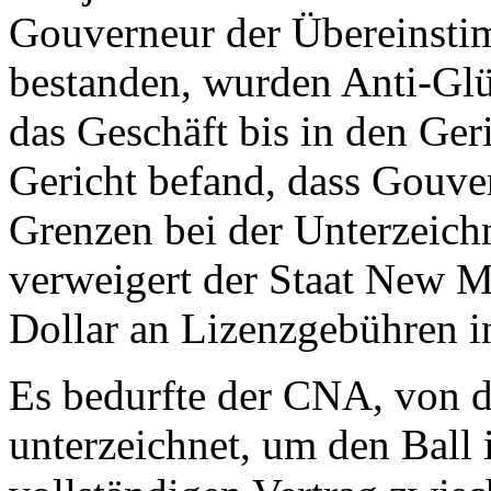
Gouverneur der Übereinsti
bestanden, wurden Anti-Glü
das Geschäft bis in den Ge
Gericht befand, dass Gouve
Grenzen bei der Unterzeic
verweigert der Staat New M
Dollar an Lizenzgebühren i
Es bedurfte der CNA, von 
unterzeichnet, um den Ball 