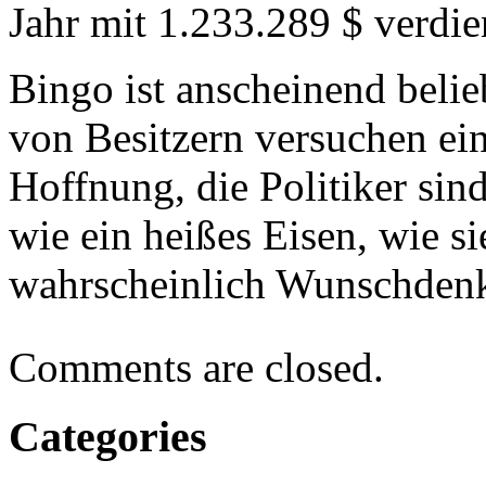
Jahr mit 1.233.289 $ verdien
Bingo ist anscheinend beli
von Besitzern versuchen ei
Hoffnung, die Politiker si
wie ein heißes Eisen, wie si
wahrscheinlich Wunschden
Comments are closed.
Categories