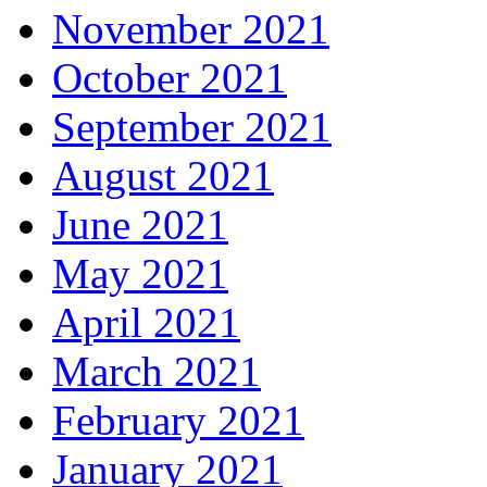
November 2021
October 2021
September 2021
August 2021
June 2021
May 2021
April 2021
March 2021
February 2021
January 2021