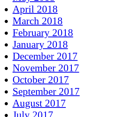
April 2018
March 2018
February 2018
January 2018
December 2017
November 2017
October 2017
September 2017
August 2017
July 2017