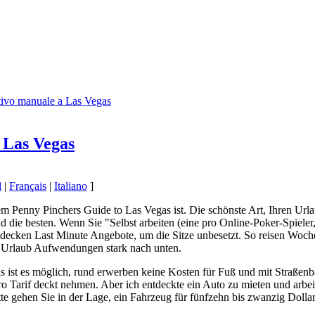
itivo manuale a Las Vegas
 Las Vegas
l
|
Français
|
Italiano
]
enny Pinchers Guide to Las Vegas ist. Die schönste Art, Ihren Urlaub 
die besten. Wenn Sie "Selbst arbeiten (eine pro Online-Poker-Spieler
ntdecken Last Minute Angebote, um die Sitze unbesetzt. So reisen Woche
e Urlaub Aufwendungen stark nach unten.
 ist es möglich, rund erwerben keine Kosten für Fuß und mit Straßen
ro Tarif deckt nehmen. Aber ich entdeckte ein Auto zu mieten und arbei
 gehen Sie in der Lage, ein Fahrzeug für fünfzehn bis zwanzig Dollar 