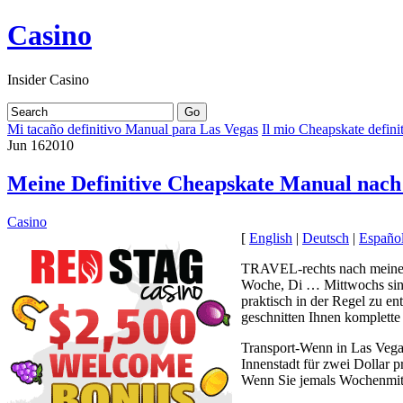
Casino
Insider Casino
Mi tacaño definitivo Manual para Las Vegas
Il mio Cheapskate defin
Jun
16
2010
Meine Definitive Cheapskate Manual nach
Casino
[
English
|
Deutsch
|
Españo
TRAVEL-rechts nach meinem P
Woche, Di … Mittwochs sind 
praktisch in der Regel zu e
geschnitten Ihnen komplett
Transport-Wenn in Las Vegas
Innenstadt für zwei Dollar p
Wenn Sie jemals Wochenmitte