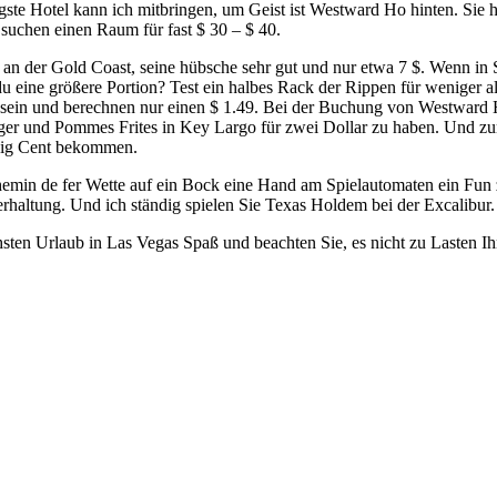
Hotel kann ich mitbringen, um Geist ist Westward Ho hinten. Sie hab
e suchen einen Raum für fast $ 30 – $ 40.
 an der Gold Coast, seine hübsche sehr gut und nur etwa 7 $. Wenn in 
u eine größere Portion? Test ein halbes Rack der Rippen für weniger als
ein und berechnen nur einen $ 1.49. Bei der Buchung von Westward Ho
er und Pommes Frites in Key Largo für zwei Dollar zu haben. Und zu
zig Cent bekommen.
emin de fer Wette auf ein Bock eine Hand am Spielautomaten ein Fun
rhaltung. Und ich ständig spielen Sie Texas Holdem bei der Excalibur. Si
hsten Urlaub in Las Vegas Spaß und beachten Sie, es nicht zu Lasten I