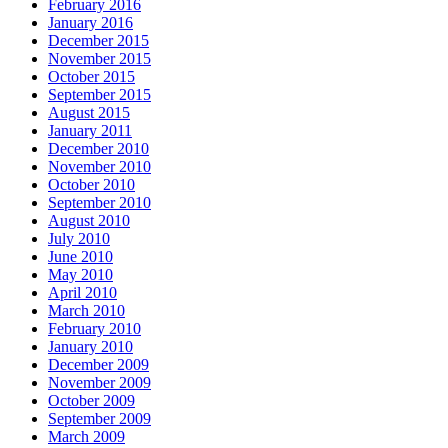
February 2016
January 2016
December 2015
November 2015
October 2015
September 2015
August 2015
January 2011
December 2010
November 2010
October 2010
September 2010
August 2010
July 2010
June 2010
May 2010
April 2010
March 2010
February 2010
January 2010
December 2009
November 2009
October 2009
September 2009
March 2009