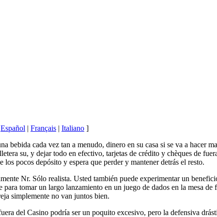
|
Español
|
Français
|
Italiano
]
 una bebida cada vez tan a menudo, dinero en su casa si se va a hacer 
lletera su, y dejar todo en efectivo, tarjetas de crédito y chèques de fu
de los pocos depósito y espera que perder y mantener detrás el resto.
mente Nr. Sólo realista. Usted también puede experimentar un benefic
e para tomar un largo lanzamiento en un juego de dados en la mesa de 
eja simplemente no van juntos bien.
era del Casino podría ser un poquito excesivo, pero la defensiva drást