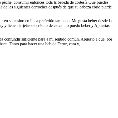
se pêche, consumir entonces toda la bebida de cortesía Qué puedes
la de las siguientes derroches después de que su cabeza ebrio pierde
gar en su casino en línea preferido tampoco. Me gusta beber desde la
 y tienen tarjetas de crédito de cerca, no puedo beber y Apuestas
a confundir suficiente para a mi sentido común. Apuesto a que, por
ce. Tanto para hacer una bebida Feroz, cara y,.