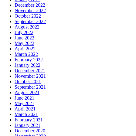
December 2022
November 2022
October 2022
September 2022
August 2022
July 2022
June 2022
May 2022
April 2022
March 2022
February 2022
January 2022
December 2021
November 2021
October 2021
September 2021
August 2021
June 2021
May 2021
April 2021
March 2021
February 2021
January 2021
December 2020